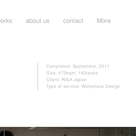
orks
about us
contact
More
Completed: S
eptember, 2017
Size: 470sqm, 142tsubo
Client: R/GA Japan
Type of service: Workplace Design