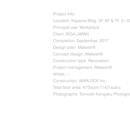
Project Info.
Location: Kazama Bldg. 5F, 6F & 7F, 2−1
Principal use: Workplace
Client: R/GA JAPAN
Completion: September, 2017
Design plan: Makeshift
Concept design: Makeshift
Construction type: Renovation
Project management: Makeshift
Artists: --
Construction: WARLOCK Inc.
Total floor area: 4
70sqm /142tsubo
Photographs: Tomooki Kengaku Photogr